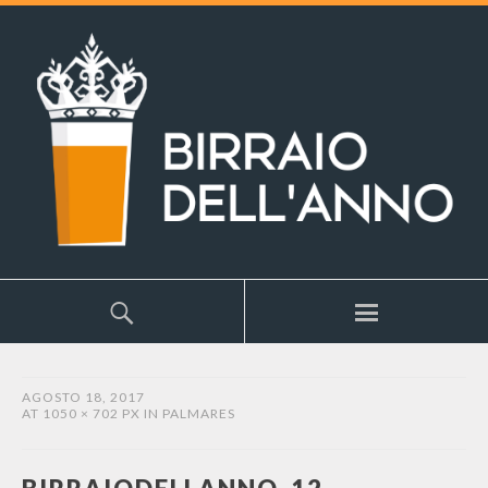
AGOSTO 18, 2017
AT
1050 × 702 PX
IN
PALMARES