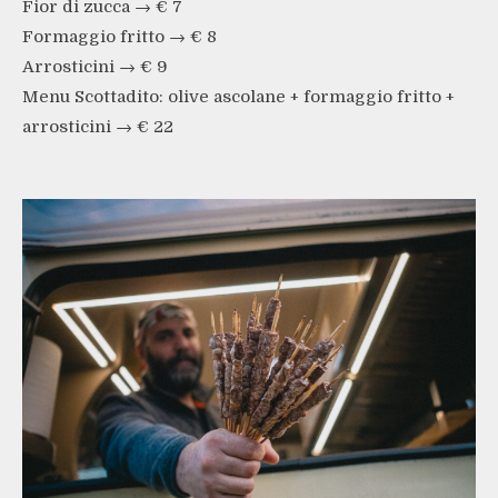
Fior di zucca → € 7
Formaggio fritto → € 8
Arrosticini → € 9
Menu Scottadito: olive ascolane + formaggio fritto +
arrosticini → € 22