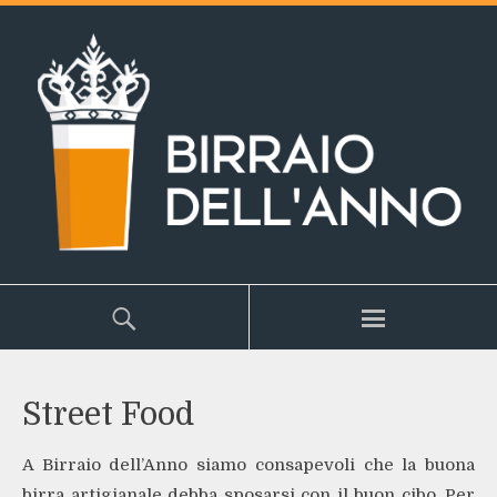
Street Food
A Birraio dell’Anno siamo consapevoli che la buona
birra artigianale debba sposarsi con il buon cibo. Per