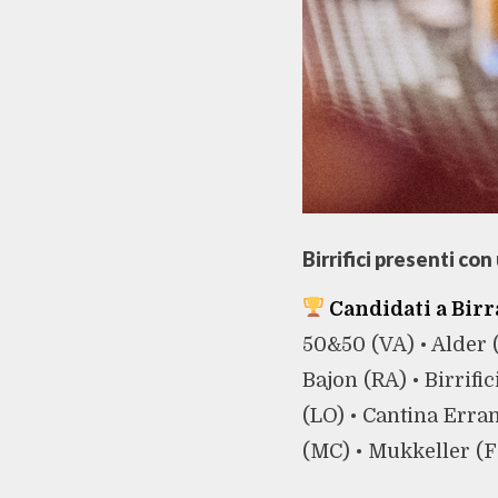
Birrifici presenti con
Candidati a Birr
50&50 (VA) • Alder (
Bajon (RA) • Birrific
(LO) • Cantina Errant
(MC) • Mukkeller (F