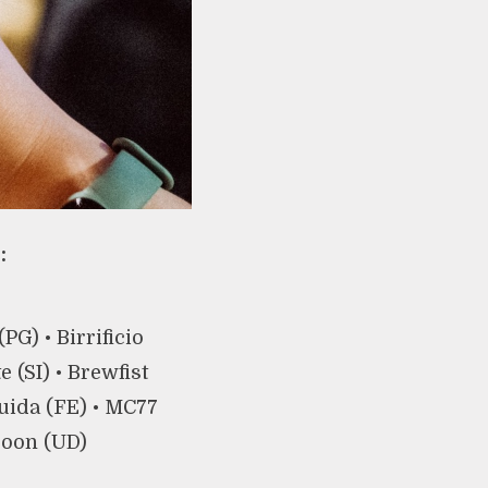
:
PG) • Birrificio
e (SI) • Brewfist
iquida (FE) • MC77
coon (UD)