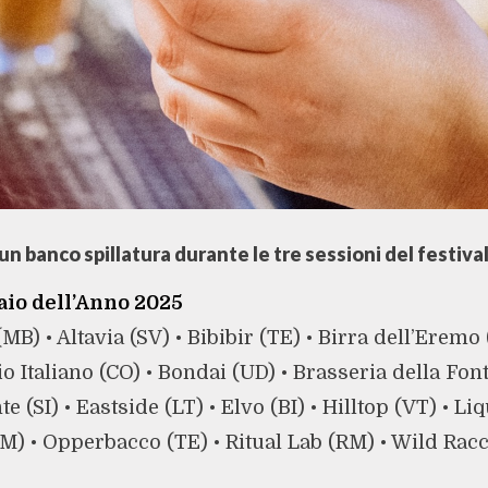
 un banco spillatura durante le tre sessioni del festival
aio dell’Anno 2025
MB) • Altavia (SV) • Bibibir (TE) • Birra dell’Eremo (
io Italiano (CO) • Bondai (UD) • Brasseria della Font
e (SI) • Eastside (LT) • Elvo (BI) • Hilltop (VT) • L
M) • Opperbacco (TE) • Ritual Lab (RM) • Wild Rac