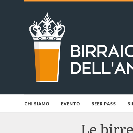
CHI SIAMO
EVENTO
BEER PASS
BI
Le birre