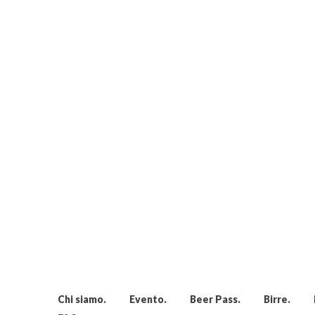
Chi siamo
Evento
Beer Pass
Birre