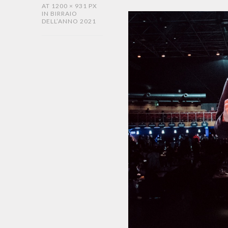
AT
1200 × 931 PX
IN
BIRRAIO
DELL’ANNO 2021