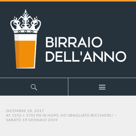
DICEMBRE 28, 2017
AT
1552 × 1701 PX
IN
HOPS, HO SBAGLIATO BICCHIERE! –
SABATO 19 GENNAIO 2019