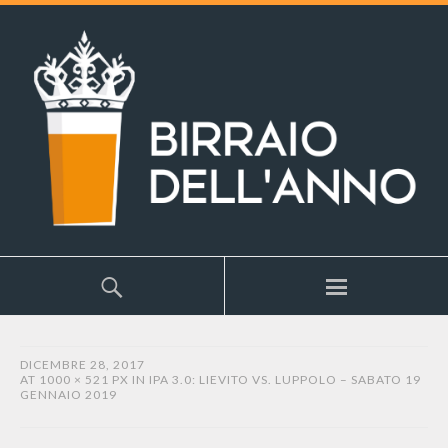
DICEMBRE 28, 2017
AT
1000 × 521 PX
IN
IPA 3.0: LIEVITO VS. LUPPOLO – SABATO 19
GENNAIO 2019