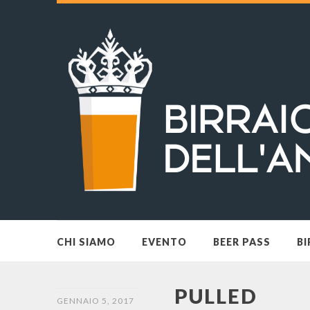
CHI SIAMO
EVENTO
BEER PASS
BI
PULLED
GENNAIO 5, 2017