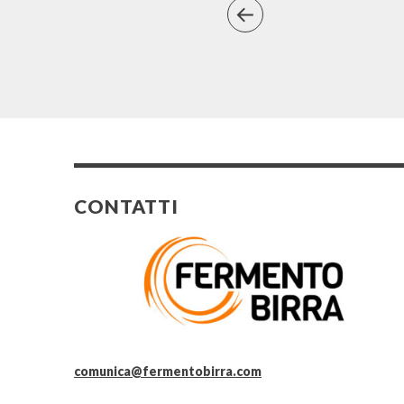
CONTATTI
comunica@fermentobirra.com