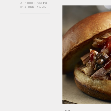
AT
1000 × 633 PX
IN
STREET FOOD