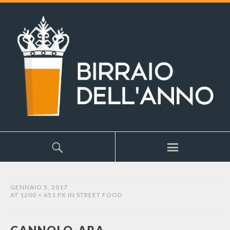
GENNAIO 5, 2017
AT
1200 × 651 PX
IN
STREET FOOD