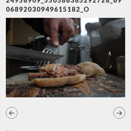
24958909_550588385292728_69
06892030949615182_O