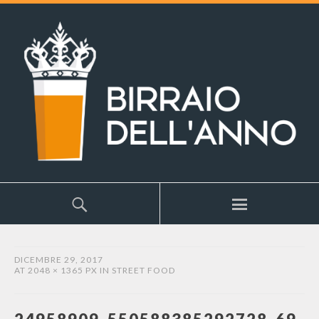
DICEMBRE 29, 2017
AT
2048 × 1365 PX
IN
STREET FOOD