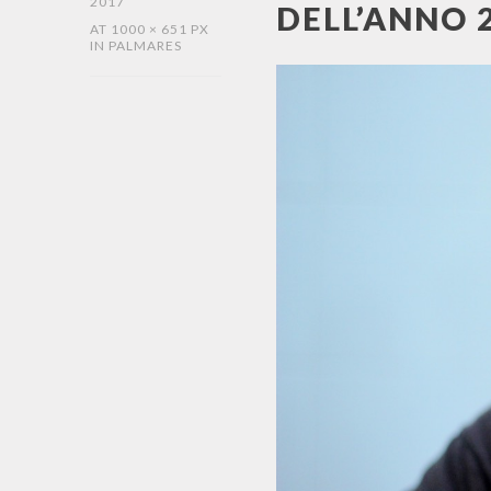
2017
DELL’ANNO 
AT
1000 × 651 PX
IN
PALMARES