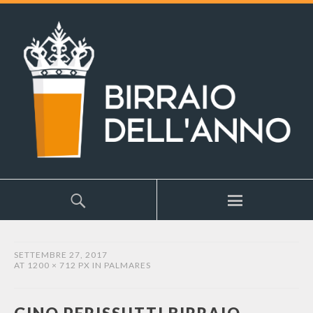
SETTEMBRE 27, 2017
AT
1200 × 712 PX
IN
PALMARES