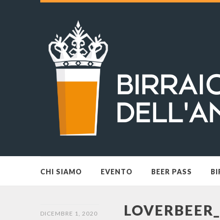
CHI SIAMO
EVENTO
BEER PASS
BI
LOVERBEER_
DICEMBRE 1, 2020