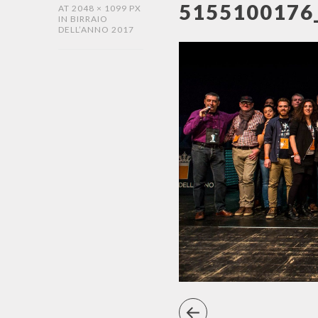
5155100176
AT
2048 × 1099 PX
IN
BIRRAIO
DELL’ANNO 2017