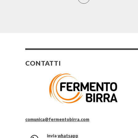
CONTATTI
comunica@fermentobirra.com
invia
whatsapp