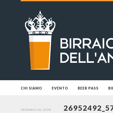
CHI SIAMO
EVENTO
BEER PASS
BI
26952492_5
GENNAIO 26, 2018