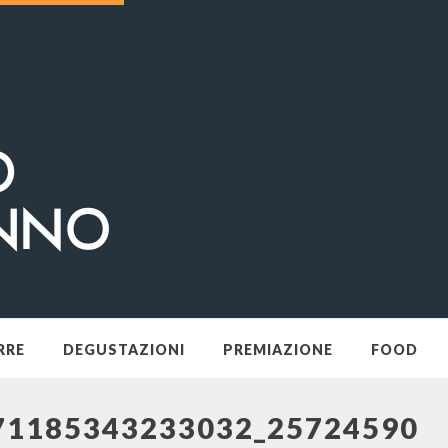
RRE
DEGUSTAZIONI
PREMIAZIONE
FOOD
71185343233032_25724590