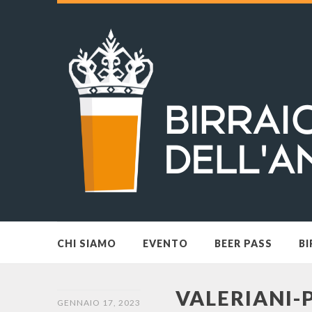
CHI SIAMO
EVENTO
BEER PASS
BI
VALERIANI-
GENNAIO 17, 2023