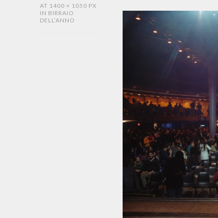
AT
1400 × 1050 PX
IN
BIRRAIO
DELL’ANNO