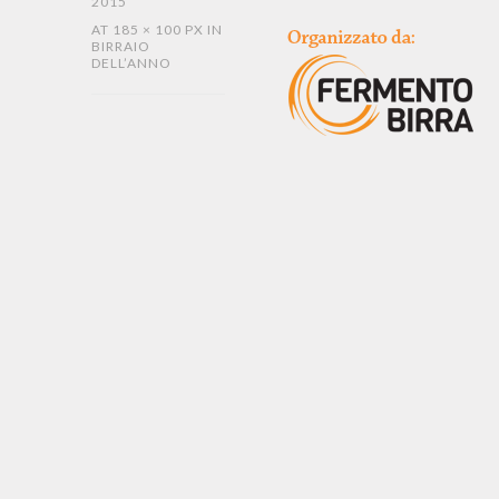
2015
AT
185 × 100 PX
IN
BIRRAIO
DELL’ANNO