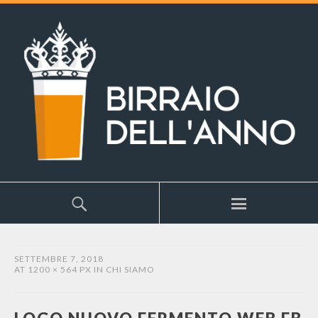
SETTEMBRE 7, 2018
AT
1200 × 564 PX
IN
CHI SIAMO