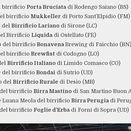
 birrificio
Porta Bruciata
di Rodengo Saiano (BS)
el birrificio
Mukkeller
di Porto Sant’Elpidio (FM)
 del
Birrificio Lariano
di Sirone (LC)
el Birrificio
Liquida
di Ostellato (FE)
 del birrificio
Bonavena
Brewing di Faicchio (BN
del birrificio
Brewfist
di Codogno (LO)
del
Birrificio Italiano
di Limido Comasco (CO)
 del birrificio
Bondai
di Sutrio (UD)
o del
Birrificio Rurale
di Desio (MB)
del birrificio
Birra Mastino
di San Martino Buon A
e Luana Meola del birrificio
Birra Perugia
di Peru
del birrificio
Foglie d’Erba
di Forni di Sopra (UD)