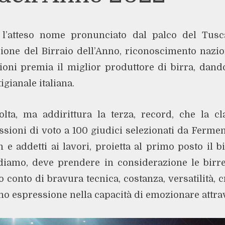
 l’atteso nome pronunciato dal palco del Tusc
zione del Birraio dell’Anno, riconoscimento nazi
zioni premia il miglior produttore di birra, dand
tigianale italiana.
ta, ma addirittura la terza, record, che la cla
sioni di voto a 100 giudici selezionati da Ferment
n e addetti ai lavori, proietta al primo posto il 
rdiamo, deve prendere in considerazione le birre
o conto di bravura tecnica, costanza, versatilità, cre
ano espressione nella capacità di emozionare attra