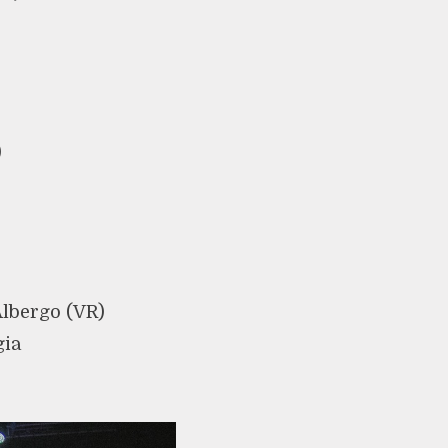
)
lbergo (VR)
gia