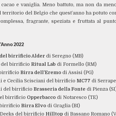
 cacao e vaniglia. Meno battuto, ma non da meno 
 il territorio del Belgio che quest’anno ha potuto c
omplessa, fragrante, speziata e fruttata al punto
ll’Anno 2022
del birrificio Alder
di Seregno (MB)
del birrificio
Ritual Lab
di Formello (RM)
birrificio
Birra dell’Eremo
di Assisi (PG)
e Cecilia Scisciani del birrificio
MC77
di Serrape
 del birrificio
Brasseria della Fonte
di Pienza (SI
el birrificio
Opperbacco
di Notaresco (TE)
birrificio
Birra Elvo
di Graglia (BI)
Deeks del birrificio
Hilltop
di Bassano Romano (