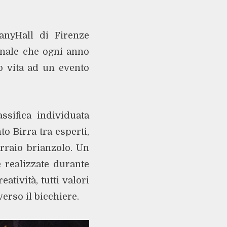
anyHall di Firenze
onale che ogni anno
o vita ad un evento
ssifica individuata
o Birra tra esperti,
birraio brianzolo. Un
 realizzate durante
atività, tutti valori
verso il bicchiere.