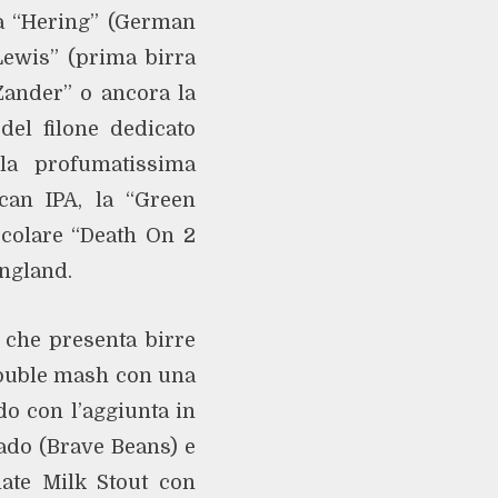
la “Hering” (German
Lewis” (prima birra
“Zander” o ancora la
del filone dedicato
 la profumatissima
ican IPA, la “Green
scolare “Death On 2
England.
 che presenta birre
 double mash con una
do con l’aggiunta in
lado (Brave Beans) e
late Milk Stout con