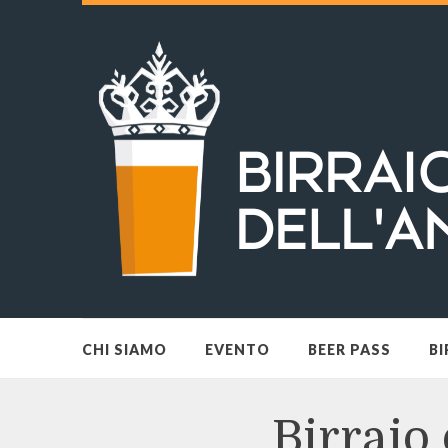
CHI SIAMO
EVENTO
BEER PASS
BI
Birraio