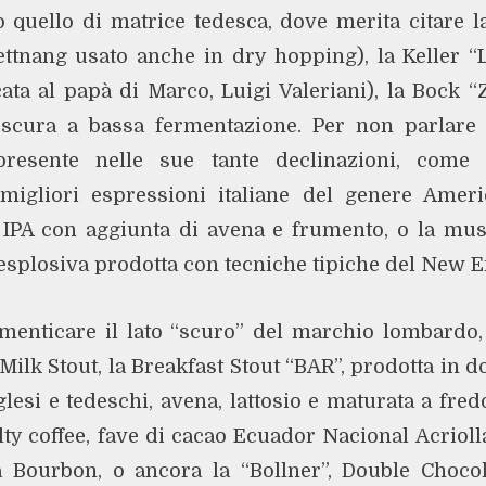
o quello di matrice tedesca, dove merita citare 
ettnang usato anche in dry hopping), la Keller “
ata al papà di Marco, Luigi Valeriani), la Bock 
scura a bassa fermentazione. Per non parlare 
 presente nelle sue tante declinazioni, come
e migliori espressioni italiane del genere Amer
IPA con aggiunta di avena e frumento, o la mu
 esplosiva prodotta con tecniche tipiche del New 
enticare il lato “scuro” del marchio lombardo,
 Milk Stout, la Breakfast Stout “BAR”, prodotta in
glesi e tedeschi, avena, lattosio e maturata a fred
lty coffee, fave di cacao Ecuador Nacional Acriol
ia Bourbon, o ancora la “Bollner”, Double Choco