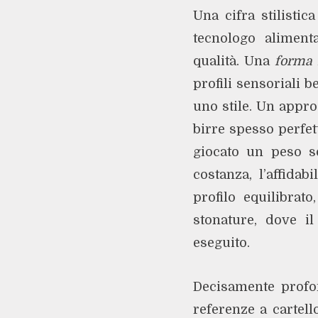
Una cifra stilisti
tecnologo alimenta
qualità. Una
forma 
profili sensoriali b
uno stile. Un appro
birre spesso perfet
giocato un peso so
costanza, l’affida
profilo equilibrat
stonature, dove il
eseguito.
Decisamente profon
referenze a cartel