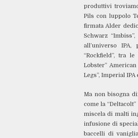
produttivi troviam
Pils con luppolo T
firmata Alder dedic
Schwarz “Imbiss”, 
all’universo IPA,
“Rockfield”, tra l
Lobster” American 
Legs”, Imperial IPA
Ma non bisogna dim
come la “Deltacolt”
miscela di malti in
infusione di specia
baccelli di vanigl