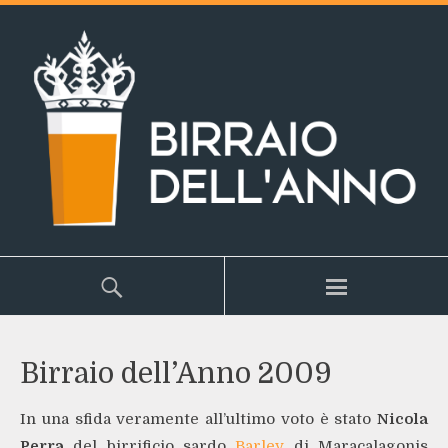
Birraio dell’Anno 2009
In una sfida veramente all’ultimo voto è stato
Nicola
Perra
del birrificio sardo
Barley
di Maracalagonis